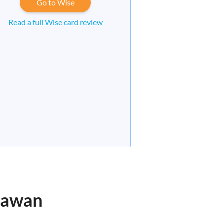
Go to Wise
Read a full Wise card review
 Sawan