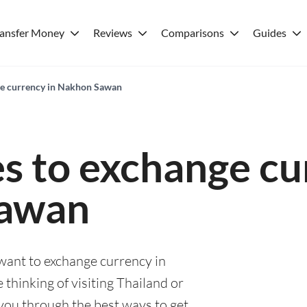
ransfer Money
Reviews
Comparisons
Guides
ge currency in Nakhon Sawan
es to exchange cu
awan
 want to exchange currency in
hinking of visiting Thailand or
e you through the best ways to get