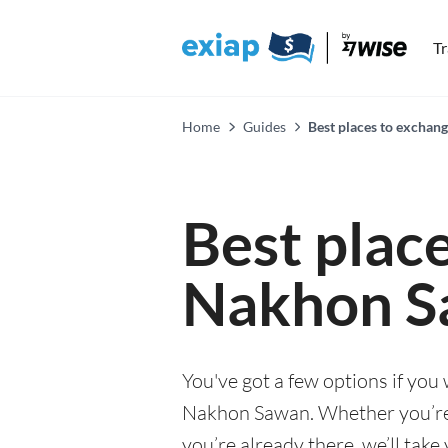
T
Home
Guides
Best places to exchan
Best plac
Nakhon S
You've got a few options if you
Nakhon Sawan. Whether you’re t
you’re already there, we’ll tak