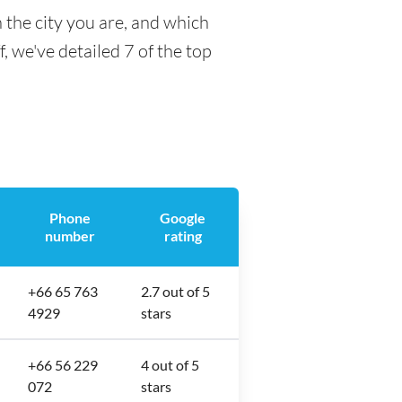
the city you are, and which
f, we've detailed 7 of the top
Phone
Google
number
rating
+66 65 763
2.7 out of 5
4929
stars
+66 56 229
4 out of 5
072
stars