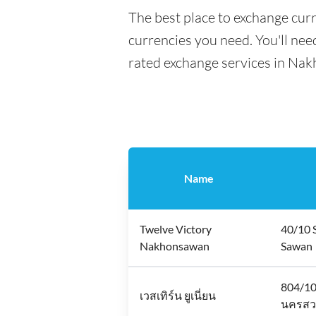
The best place to exchange cur
currencies you need. You'll need
rated exchange services in Nak
Name
Twelve Victory
40/10 
Nakhonsawan
Sawan
804/10
เวสเทิร์น ยูเนี่ยน
นครสวร